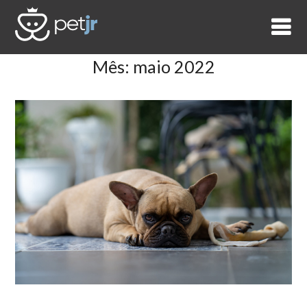
Skip
to
content
Mês:
maio 2022