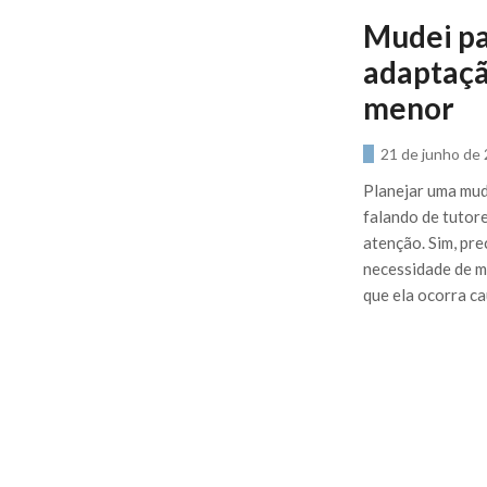
Mudei pa
adaptaçã
menor
21 de junho de
Planejar uma mud
falando de tutore
atenção. Sim, pre
necessidade de m
que ela ocorra c